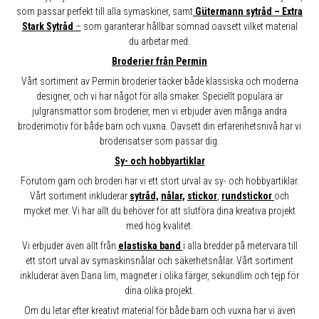
som passar perfekt till alla symaskiner, samt
Gütermann sytråd – Extra
Stark Sytråd
–
som garanterar hållbar sömnad oavsett vilket material
du arbetar med.
Broderier från Permin
Vårt sortiment av Permin broderier täcker både klassiska och moderna
designer, och vi har något för alla smaker. Speciellt populära är
julgransmattor som broderier, men vi erbjuder även många andra
broderimotiv för både barn och vuxna. Oavsett din erfarenhetsnivå har vi
broderisatser som passar dig.
Sy- och hobbyartiklar
Förutom garn och broderi har vi ett stort urval av sy- och hobbyartiklar.
Vårt sortiment inkluderar
sytråd,
nålar,
stickor
,
rundstickor
och
mycket mer. Vi har allt du behöver för att slutföra dina kreativa projekt
med hög kvalitet.
Vi erbjuder även allt från
elastiska band
i alla bredder på metervara till
ett stort urval av symaskinsnålar och säkerhetsnålar. Vårt sortiment
inkluderar även Dana lim, magneter i olika färger, sekundlim och tejp för
dina olika projekt.
Om du letar efter kreativt material för både barn och vuxna har vi även