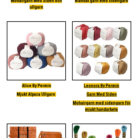
Mohairgarn Med Siden och
Blandat garn med sidengarn
ullgarn
Alice By Permin
Leonora By Permin
Mjukt Alpaca Ullgarn
Garn Med Siden
Mohairgarn med sidengarn för
mjukt handarbete