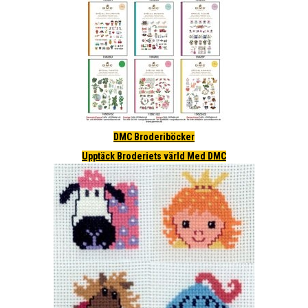
DMC Broderiböcker
Upptäck Broderiets värld Med DMC