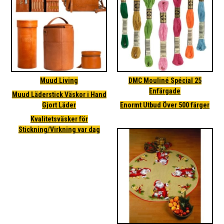
Muud Living
DMC Mouliné Spécial 25
Enfärgade
Muud Läderstick Väskor i Hand
Gjort Läder
Enormt Utbud Över 500 färger
Kvalitetsväsker för
Stickning/Virkning var dag