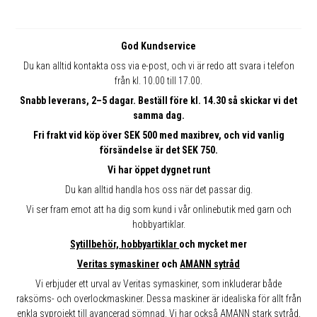
God Kundservice
Du kan alltid kontakta oss via e-post, och vi är redo att svara i telefon
från kl. 10.00 till 17.00.
Snabb leverans, 2–5 dagar. Beställ före kl. 14.30 så skickar vi det
samma dag.
Fri frakt vid köp över SEK 500 med maxibrev, och vid vanlig
försändelse är det SEK 750.
Vi har öppet dygnet runt
Du kan alltid handla hos oss när det passar dig.
Vi ser fram emot att ha dig som kund i vår onlinebutik med garn och
hobbyartiklar.
Sytillbehör, hobbyartiklar
och mycket mer
Veritas symaskiner
och
AMANN sytråd
Vi erbjuder ett urval av Veritas symaskiner, som inkluderar både
raksöms- och overlockmaskiner. Dessa maskiner är idealiska för allt från
enkla syprojekt till avancerad sömnad. Vi har också AMANN stark sytråd,