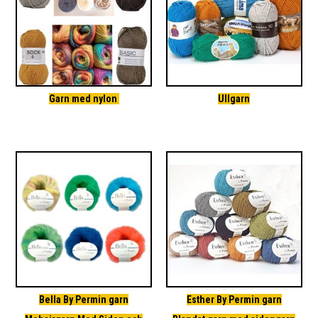
Garn med nylon
Ullgarn
Bella By Permin garn
Esther By Permin garn