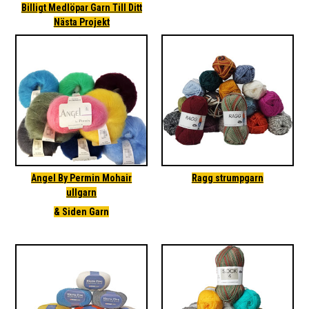
Billigt Medlöpar Garn Till Ditt
Nästa Projekt
Angel By Permin Mohair
Ragg strumpgarn
ullgarn
& Siden Garn