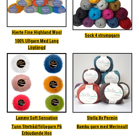
Hjerte Fine Highland Wool
Sock 4 strumpgarn
100% Ullgarn Med Lang
Löplängd
Lammy Soft Sensation
Stella By Permin
Tunn Styrtråd/följegarn På
Bambu garn med Merinoull
Erbjudande Hos