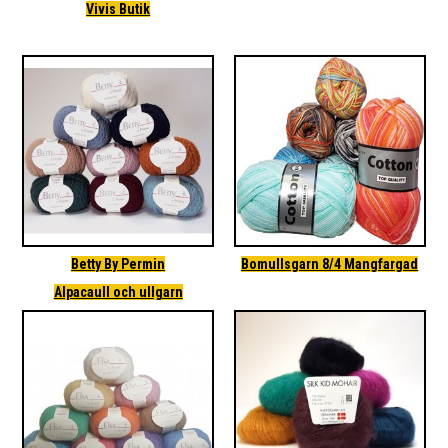
Vivis Butik
Betty By Permin
Bomullsgarn 8/4 Mangfargad
Alpacaull och ullgarn