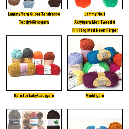
Lammy Yarn Super Tendresse
Lammy No.1
Teddybjörnsgarn
Akrylgarn Med Tweed &
Fin Färg Med Neon Färger
Garn för baby/babygarn
Mjukt garn