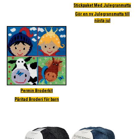
Stickpaket Med Julegranmatta
Gör en ny Julegransmatta till
nästa jul
Permin Broderkit
Påritad Broderi för barn