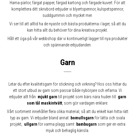
Hama-pärlor, färgat papper, färgad kartong och färgade kuvert. För att
komplettera ditt skrivbord erbjuder vi blyertspennor, kulspetspennor,
suddgummin och mycket mer.
Vi ser till att alltid ha de nyaste och bästa produkterna i lager, så att du
kan hitta allt du behöver för dina kreativa projekt.
Håll ett öga på vår webbshop där vi kontinuerligt lägger till nya produkter
och spännande erbjudanden.
Garn
Letar du efter kvalitetsgarn för stickning och virkning? Hos oss hittar du
ett stort utbud av garn som passar både nybörjare och erfarna. Vi
erbjuder allt från
mjukt garn
till projekt som bärs nära huden till
garn
som tål maskintvätt
,
som gör vardagen enklare.
Vårt sortiment innehåller flera olika material, så att du enkelt kan hitta rätt
typ av garn. Vi erbjuder bland annat
bomullsgarn
för lätta och svala
projekt,
ullgarn
för varma plagg samt
bambugarn
som ger en extra
mjuk och behaglig känsla.