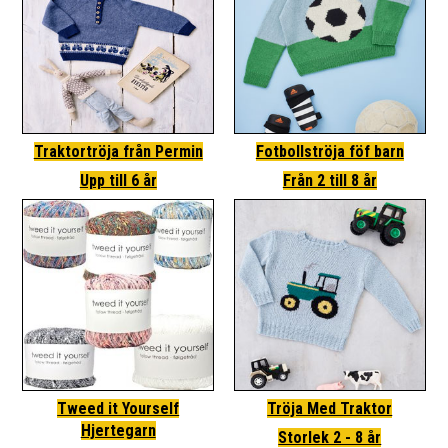
Traktortröja från Permin
Fotbollströja föf barn
Upp till 6 år
Från 2 till 8 år
Tweed it Yourself
Tröja Med Traktor
Hjertegarn
Storlek 2 - 8 år