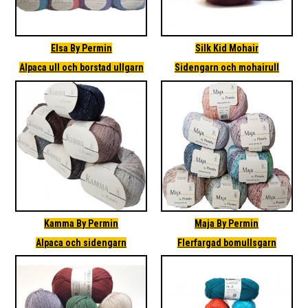
Elsa By Permin
Silk Kid Mohair
Alpaca ull och borstad ullgarn
Sidengarn och mohairull
Kamma By Permin
Maja By Permin
Alpaca och sidengarn
Flerfargad bomullsgarn