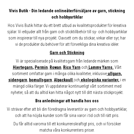
Vivis Butik - Din ledande onlineåterförsäljare av garn, stickning
och hobbyartiklar
Hos Vivis Butik hittar du ett brett utbud av kvalitetsprodukter för kreativa
själar. Vi erbjuder allt från garn och sticktillbehör till sy- och hobbyartiklar
som inspirerar till nya projekt. Oavsett om du stickar, virkar eller syr, har
vi de produkter du behöver för att förverkliga dina kreativa idéer.
Garn och Stickning
Vi är specialiserade på kvalitetsgarn från ledande märken som
Hjertegarn
,
Permin
,
Rowan
,
Rico Yarn
och
Lammy Yarns.
Vårt
sortiment omfattar garn i många olika kvaliteter, inklusive
ullgarn,
sidengarn
,
bomullsgarn
,
Alpackaull
och
ekologiska varianter,
i en
mängd olika färger. Vi uppdaterar kontinuerligt vårt sortiment med
nyheter, så att du alltid kan hitta något nytt till ditt nästa stickprojekt.
Bra anledningar att handla hos oss
Vi strävar efter att bli din föredragna leverantör av garn och hobbyartiklar,
och att ha nöjda kunder som får sina varor i tid och till rätt pris.
Du får alltid varorna till ett konkurrenskraftigt pris, och vi försöker
matcha våra konkurrenters priser.