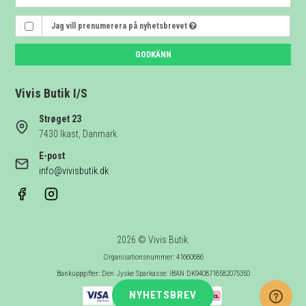
Jag vill prenumerera på nyhetsbrevet
GODKÄNN
Vivis Butik I/S
Strøget 23
7430 Ikast, Danmark
E-post
info@vivisbutik.dk
2026 © Vivis Butik.
Organisationsnummer: 41660686
Bankuppgifter: Den Jyske Sparkasse: IBAN DK9408716582075350
NYHETSBREV