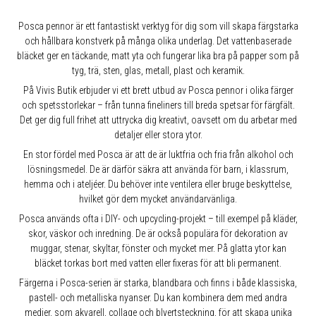
Posca pennor är ett fantastiskt verktyg för dig som vill skapa färgstarka
och hållbara konstverk på många olika underlag. Det vattenbaserade
bläcket ger en täckande, matt yta och fungerar lika bra på papper som på
tyg, trä, sten, glas, metall, plast och keramik.
På Vivis Butik erbjuder vi ett brett utbud av Posca pennor i olika färger
och spetsstorlekar – från tunna fineliners till breda spetsar för färgfält.
Det ger dig full frihet att uttrycka dig kreativt, oavsett om du arbetar med
detaljer eller stora ytor.
En stor fördel med Posca är att de är luktfria och fria från alkohol och
lösningsmedel. De är därför säkra att använda för barn, i klassrum,
hemma och i ateljéer. Du behöver inte ventilera eller bruge beskyttelse,
hvilket gör dem mycket användarvänliga.
Posca används ofta i DIY- och upcycling-projekt – till exempel på kläder,
skor, väskor och inredning. De är också populära för dekoration av
muggar, stenar, skyltar, fönster och mycket mer. På glatta ytor kan
bläcket torkas bort med vatten eller fixeras för att bli permanent.
Färgerna i Posca-serien är starka, blandbara och finns i både klassiska,
pastell- och metalliska nyanser. Du kan kombinera dem med andra
medier, som akvarell, collage och blyertsteckning, för att skapa unika