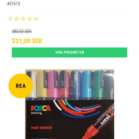
401610
383,00 SEK
321,00 SEK
VISA PRODUKTEN
REA