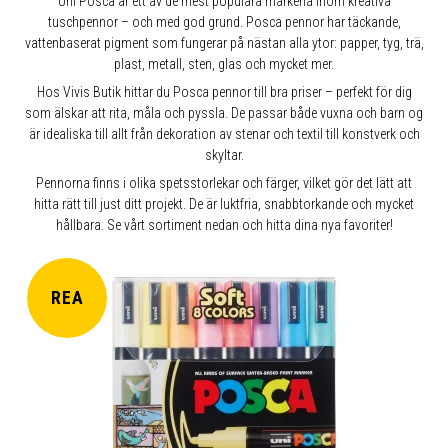
Uni Posca är ett av de mest populära märkena inom kreativa
tuschpennor – och med god grund. Posca pennor har täckande,
vattenbaserat pigment som fungerar på nästan alla ytor: papper, tyg, trä,
plast, metall, sten, glas och mycket mer.
Hos Vivis Butik hittar du Posca pennor till bra priser – perfekt för dig
som älskar att rita, måla och pyssla. De passar både vuxna och barn og
är idealiska till allt från dekoration av stenar och textil till konstverk och
skyltar.
Pennorna finns i olika spetsstorlekar och färger, vilket gör det lätt att
hitta rätt till just ditt projekt. De är luktfria, snabbtorkande och mycket
hållbara. Se vårt sortiment nedan och hitta dina nya favoriter!
REA