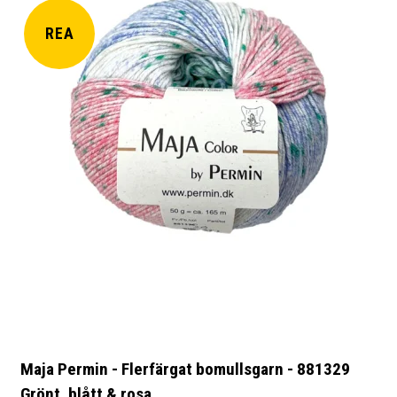
REA
Maja Permin - Flerfärgat bomullsgarn - 881329
Grönt, blått & rosa