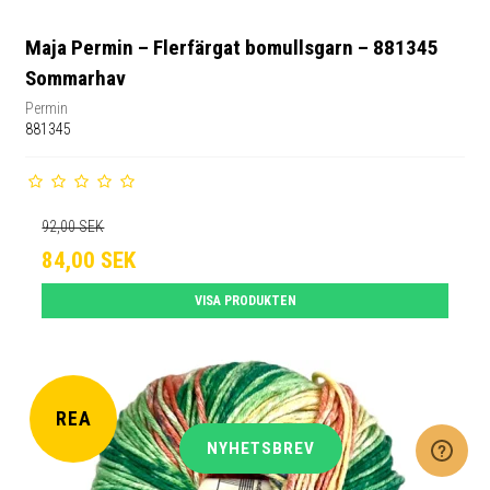
Maja Permin – Flerfärgat bomullsgarn – 881345
Sommarhav
Permin
881345
92,00 SEK
84,00 SEK
VISA PRODUKTEN
REA
NYHETSBREV