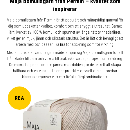
Maja bomullsgarn från Permin – kvalitet som
inspirerar
Maja bomullsgarn från Permin är ett populärt och mångsidigt garnval för
dig som uppskattar kvalitet, komfort och ett snyggt slutresultat. Garnet
är tillverkat av 100 % bomull och spunnet av långa, tätt tvinnade fibrer,
vilket ger en mjuk, jämn och slitstark struktur. Det är lätt och behagligt att
arbeta med och passar lika bra för stickning som för virkning.
Med sitt breda användningsområde lämpar sig Maja bomullsgarn för allt
från kläder till barn och vuxna till praktiska vardagsprojekt och inredning.
De vackra färgerna och den jämna maskbilden gör det enkelt att skapa
hållbara och estetiskt tilltalande projekt – oavsett om du föredrar
klassiska nyanser eller mer livfulla färgkombinationer.
REA