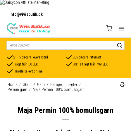
info@vivisbutik.dk
2 – 5 dagars leveranstid
365 dagars returrätt
Fragt från 50 SEK
Gratis fragt från 499 SEK
Handle säkert online
Home
/
Shop
/
Garn
/
Garnproducenter
/
Permin garn
/
Maja Permin 100% bomullsgarn
Maja Permin 100% bomullsgarn