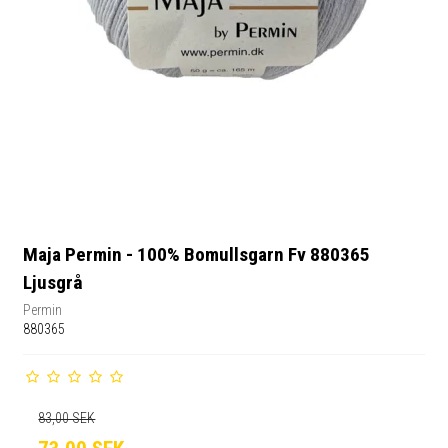
Maja Permin - 100% Bomullsgarn Fv 880365
Ljusgrå
Permin
880365
83,00 SEK