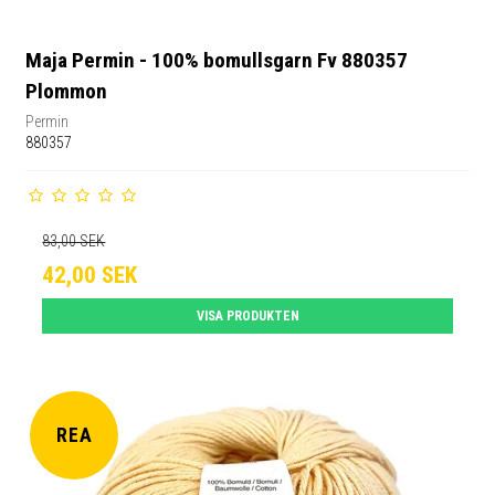
Maja Permin - 100% bomullsgarn Fv 880357
Plommon
Permin
880357
83,00 SEK
42,00 SEK
VISA PRODUKTEN
REA