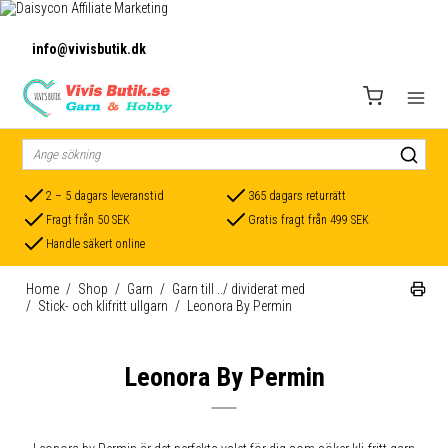
info@vivisbutik.dk
2 – 5 dagars leveranstid
365 dagars returrätt
Fragt från 50 SEK
Gratis fragt från 499 SEK
Handle säkert online
Home
/
Shop
/
Garn
/
Garn till ../ dividerat med
/
Stick- och klifritt ullgarn
/
Leonora By Permin
Leonora By Permin