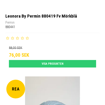
Leonora By Permin 880419 Fv Mörkblå
Permin
880441
88,00 SEK
76,00 SEK
VISA PRODUKTEN
REA