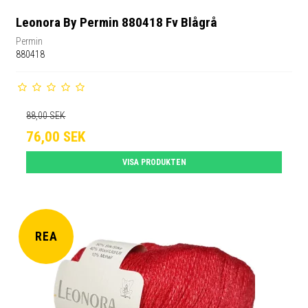
Leonora By Permin 880418 Fv Blågrå
Permin
880418
88,00 SEK
76,00 SEK
VISA PRODUKTEN
REA