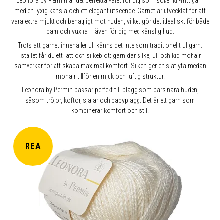
Leonora by Permin är det perfekta valet för dig som söker kli-fritt garn
med en lyxig känsla och ett elegant utseende. Garnet är utvecklat för att
vara extra mjukt och behagligt mot huden, vilket gör det idealiskt för både
barn och vuxna – även för dig med känslig hud.
Trots att garnet innehåller ull känns det inte som traditionellt ullgarn.
Istället får du ett lätt och silkeblött garn där silke, ull och kid mohair
samverkar för att skapa maximal komfort. Silken ger en slät yta medan
mohair tillför en mjuk och luftig struktur.
Leonora by Permin passar perfekt till plagg som bärs nära huden,
såsom tröjor, koftor, sjalar och babyplagg. Det är ett garn som
kombinerar komfort och stil.
REA