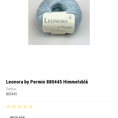
Leonora by Permin 880445 Himmelsblå
Permin
800445
88,00 SEK