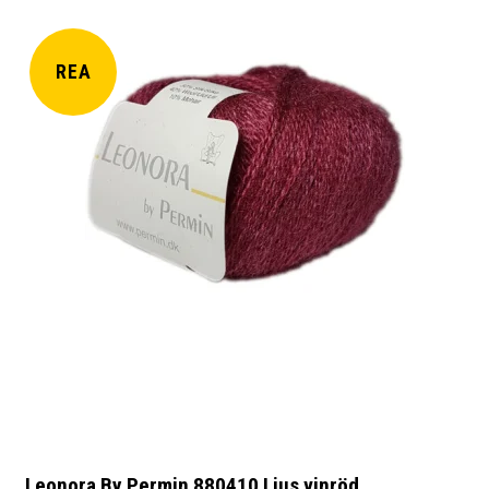
REA
Leonora By Permin 880410 Ljus vinröd