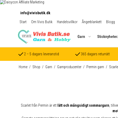
info@vivisbutik.dk
Start
Om Vivis Butik
Handelsvillkor
Ångerblankett
Blogg
Garn
Sticknyheter
2 – 5 dagars leveranstid
365 dagars returrätt
Home
/
Shop
/
Garn
/
Garnproducenter
/
Permin garn
/
Scarle
Scarlet från Permin är ett
lätt och mångsidigt sommargarn
, till
mo