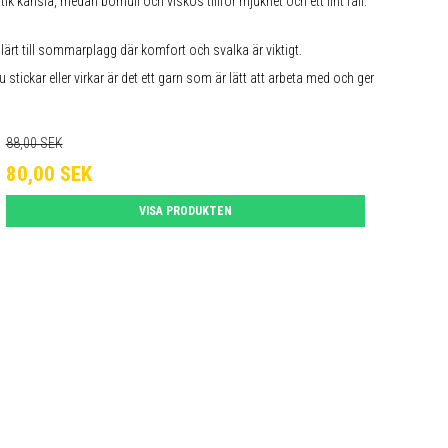
ik känsla, medan bomull och viskos tillför mjukhet och ett fint fall.
pulärt till sommarplagg där komfort och svalka är viktigt.
stickar eller virkar är det ett garn som är lätt att arbeta med och ger
88,00 SEK
80,00 SEK
VISA PRODUKTEN