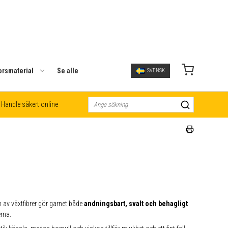
orsmaterial
Se alle
SVENSK
Handle säkert online
n av växtfibrer gör garnet både
andningsbart, svalt och behagligt
rna.