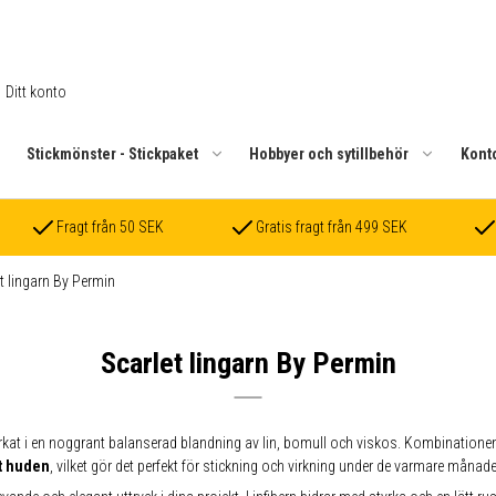
Ditt konto
.
Stickmönster - Stickpaket
Hobbyer och sytillbehör
Kont
Fragt från 50 SEK
Gratis fragt från 499 SEK
t lingarn By Permin
Scarlet lingarn By Permin
verkat i en noggrant balanserad blandning av lin, bomull och viskos. Kombinatione
t huden
, vilket gör det perfekt för stickning och virkning under de varmare månade