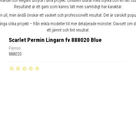
de och elegant uttryck i dina projekt. Linfibern bidrar med styrka och en lätt rust
Resultatet är ett garn som känns lätt men samtidigt har karaktär.
tan ull, men ändå önskar ett vackert och professionellt resultat. Det är särskilt po
nga olika projekt – från enkla modeller till mer detaljerade mönster. Oavsett om du 
ett jämnt och fint resultat.
Scarlet Permin Lingarn fv 888020 Blue
Permin
888020