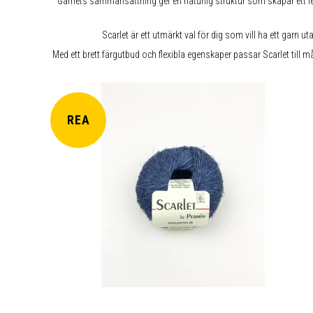
Garnets sammansättning ger en naturlig struktur som skapar ett levan
Scarlet är ett utmärkt val för dig som vill ha ett garn u
Med ett brett färgutbud och flexibla egenskaper passar Scarlet till må
REA