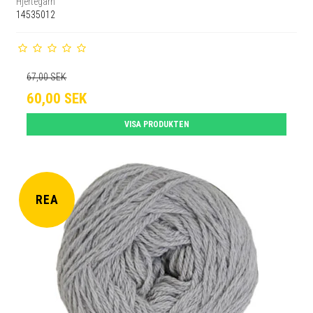
Hjertegarn
14535012
67,00 SEK
60,00 SEK
VISA PRODUKTEN
REA