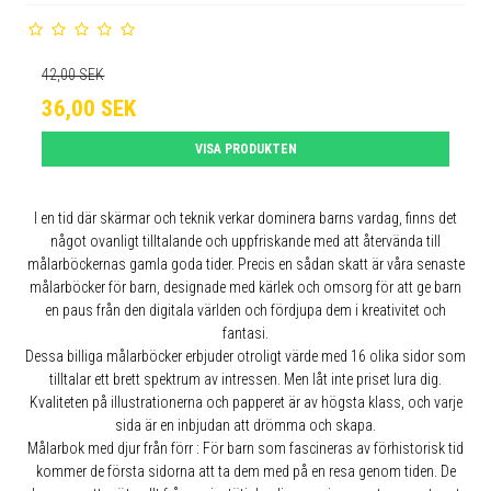
42,00 SEK
36,00 SEK
VISA PRODUKTEN
I en tid där skärmar och teknik verkar dominera barns vardag, finns det
något ovanligt tilltalande och uppfriskande med att återvända till
målarböckernas gamla goda tider. Precis en sådan skatt är våra senaste
målarböcker för barn, designade med kärlek och omsorg för att ge barn
en paus från den digitala världen och fördjupa dem i kreativitet och
fantasi.
Dessa billiga målarböcker erbjuder otroligt värde med 16 olika sidor som
tilltalar ett brett spektrum av intressen. Men låt inte priset lura dig.
Kvaliteten på illustrationerna och papperet är av högsta klass, och varje
sida är en inbjudan att drömma och skapa.
Målarbok med djur från förr : För barn som fascineras av förhistorisk tid
kommer de första sidorna att ta dem med på en resa genom tiden. De