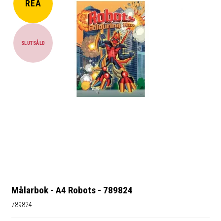
REA
SLUTSÅLD
Målarbok - A4 Robots - 789824
789824