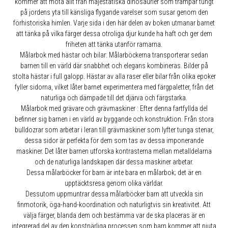
kommer att möta allt från majestätiska dinosaurier som trampar tungt
på jordens yta till känsliga flygande varelser som susar genom den
förhistoriska himlen. Varje sida i den här delen av boken utmanar barnet
att tänka på vilka färger dessa otroliga djur kunde ha haft och ger dem
friheten att tänka utanför ramarna.
Målarbok med hästar och bilar: Målarböckerna transporterar sedan
barnen till en värld där snabbhet och elegans kombineras. Bilder på
stolta hästar i full galopp. Hästar av alla raser eller bilar från olika epoker
fyller sidorna, vilket låter barnet experimentera med färgpaletter, från det
naturliga och dämpade till det djärva och färgstarka.
Målarbok med grävare och grävmaskiner : Efter denna fartfyllda del
befinner sig barnen i en värld av byggande och konstruktion. Från stora
bulldozrar som arbetar i leran till grävmaskiner som lyfter tunga stenar,
dessa sidor är perfekta för dem som tas av dessa imponerande
maskiner. Det låter barnen utforska kontrasterna mellan metalldelarna
och de naturliga landskapen där dessa maskiner arbetar.
Dessa målarböcker för barn är inte bara en målarbok; det är en
upptäcktsresa genom olika världar.
Dessutom uppmuntrar dessa målarböcker barn att utveckla sin
finmotorik, öga-hand-koordination och naturligtvis sin kreativitet. Att
välja färger, blanda dem och bestämma var de ska placeras är en
integrerad del av den konstnärliga processen som barn kommer att njuta