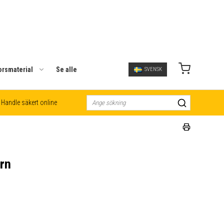
orsmaterial
Se alle
SVENSK
Handle säkert online
rn