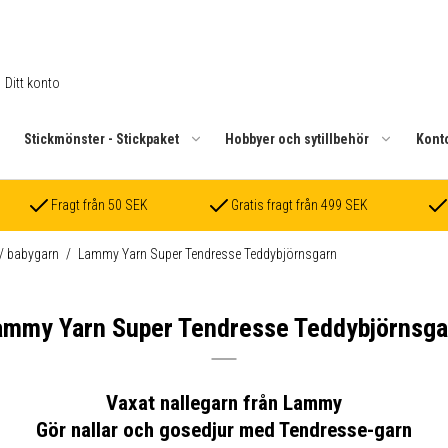
Ditt konto
.
Stickmönster - Stickpaket
Hobbyer och sytillbehör
Kont
Fragt från 50 SEK
Gratis fragt från 499 SEK
 / babygarn
/
Lammy Yarn Super Tendresse Teddybjörnsgarn
ammy Yarn Super Tendresse Teddybjörnsga
Vaxat nallegarn från Lammy
Gör nallar och gosedjur med Tendresse-garn