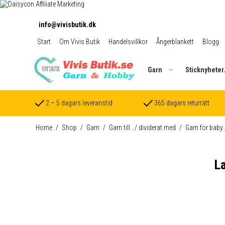
info@vivisbutik.dk
Start
Om Vivis Butik
Handelsvillkor
Ångerblankett
Blogg
Garn
Sticknyheter
2 – 5 dagars leveranstid
365 dagars returrätt
Home
/
Shop
/
Garn
/
Garn till ../ dividerat med
/
Garn för baby
L