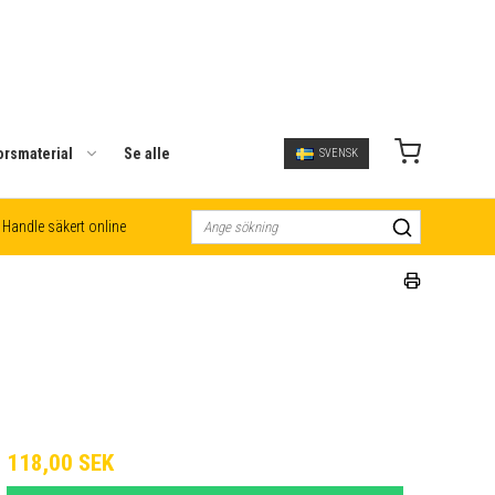
orsmaterial
Se alle
SVENSK
Handle säkert online
118,00 SEK