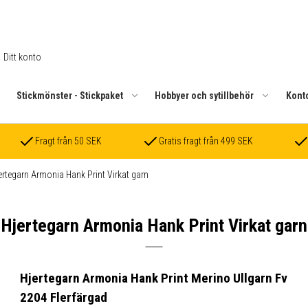
Ditt konto
.
Stickmönster - Stickpaket
Hobbyer och sytillbehör
Kont
Fragt från 50 SEK
Gratis fragt från 499 SEK
ertegarn Armonia Hank Print Virkat garn
Hjertegarn Armonia Hank Print Virkat garn
Hjertegarn Armonia Hank Print Merino Ullgarn Fv
2204 Flerfärgad