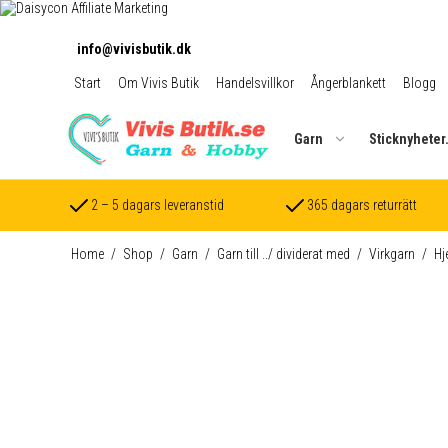
info@vivisbutik.dk
Start
Om Vivis Butik
Handelsvillkor
Ångerblankett
Blogg
Garn
Sticknyheter
2 – 5 dagars leveranstid
365 dagars returrätt
Home
/
Shop
/
Garn
/
Garn till ../ dividerat med
/
Virkgarn
/
Hj