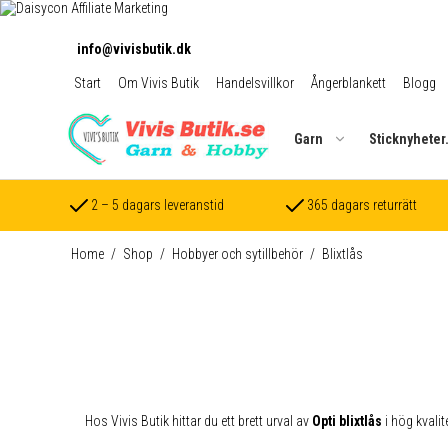
info@vivisbutik.dk
Start
Om Vivis Butik
Handelsvillkor
Ångerblankett
Blogg
Garn
Sticknyheter
2 – 5 dagars leveranstid
365 dagars returrätt
Home
/
Shop
/
Hobbyer och sytillbehör
/
Blixtlås
Hos Vivis Butik hittar du ett brett urval av
Opti blixtlås
i hög kvalit