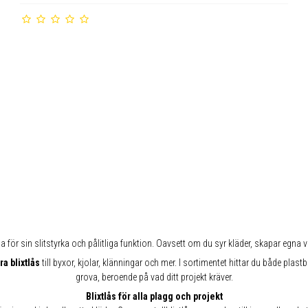
a för sin slitstyrka och pålitliga funktion. Oavsett om du syr kläder, skapar egna vä
a blixtlås
till byxor, kjolar, klänningar och mer. I sortimentet hittar du både plastbl
grova, beroende på vad ditt projekt kräver.
Blixtlås för alla plagg och projekt