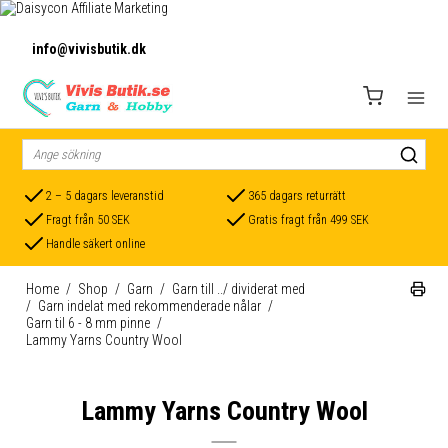
info@vivisbutik.dk
2 – 5 dagars leveranstid
365 dagars returrätt
Fragt från 50 SEK
Gratis fragt från 499 SEK
Handle säkert online
Home
/
Shop
/
Garn
/
Garn till ../ dividerat med
/
Garn indelat med rekommenderade nålar
/
Garn til 6 - 8 mm pinne
/
Lammy Yarns Country Wool
Lammy Yarns Country Wool