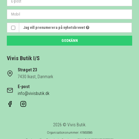
Jag vill prenumerera på nyhetsbrevet
GODKÄNN
Vivis Butik I/S
Strøget 23
7430 Ikast, Danmark
E-post
info@vivisbutik.dk
2026 © Vivis Butik.
Organisationsnummer: 41660686