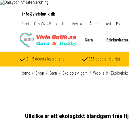
info@vivisbutik.dk
Start
Om Vivis Butik
Handelsvillkor
Ångerblankett
Blogg
Garn
Sticknyheter
2 – 5 dagars leveranstid
365 dagars returrätt
Home
/
Shop
/
Garn
/
Ekologiskt garn
/
Wool silk - Ekologiskt 
Ullsilke är ett ekologiskt blandgarn från