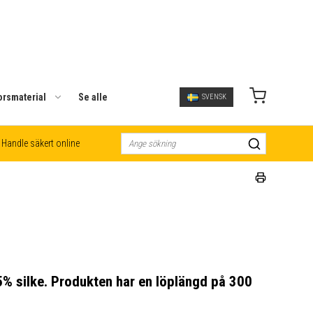
orsmaterial
Se alle
SVENSK
Handle säkert online
5% silke. Produkten har en löplängd på 300