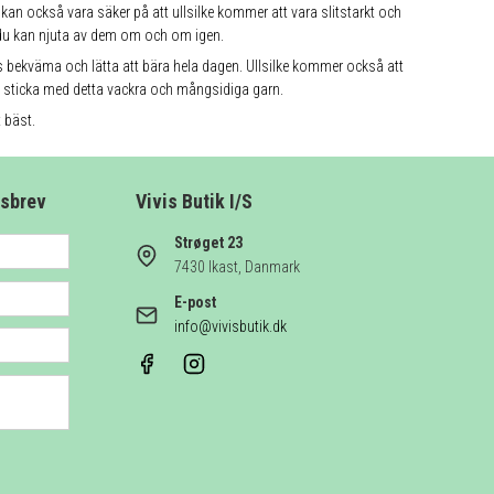
u kan också vara säker på att ullsilke kommer att vara slitstarkt och
t du kan njuta av dem om och om igen.
s bekväma och lätta att bära hela dagen. Ullsilke kommer också att
t sticka med detta vackra och mångsidiga garn.
 bäst.
tsbrev
Vivis Butik I/S
Strøget 23
7430 Ikast, Danmark
E-post
info@vivisbutik.dk