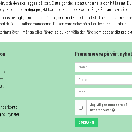
askin, och den ska läggas på tork. Detta gör det lätt att underhålla och hålla rent. D
etyder att dina färdiga projekt kommer att finnas kvar i många år framöver så at
kännas behagligt mot huden. Detta gör den idealisk för att sticka kläder som känn
erfekt för de kallare månaderna. Du kan vara säker på att du kommer att älska at
lke finns även i många olika färger, så du kan välja den färg som passar ditt projekt
ion
Prenumerera på vårt nyhe
utik
kor
ett
Jag vill prenumerera på
ändarkonto
nyhetsbrevet
g för nyheter
GODKÄNN