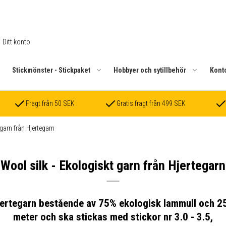
Ditt konto
.
Stickmönster - Stickpaket
Hobbyer och sytillbehör
Kont
Fragt från 50 SEK
Gratis fragt från 499 SEK
garn från Hjertegarn
Wool silk - Ekologiskt garn från Hjertegarn
 Hjertegarn bestående av 75% ekologisk lammull och 2
meter och ska stickas med stickor nr 3.0 - 3.5,