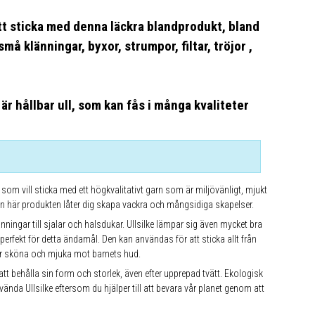
tt sticka med denna läckra blandprodukt, bland
små klänningar, byxor, strumpor, filtar, tröjor ,
 är hållbar ull, som kan fås i många kvaliteter
 som vill sticka med ett högkvalitativt garn som är miljövänligt, mjukt
n här produkten låter dig skapa vackra och mångsidiga skapelser.
ningar till sjalar och halsdukar. Ullsilke lämpar sig även mycket bra
erfekt för detta ändamål. Den kan användas för att sticka allt från
lir sköna och mjuka mot barnets hud.
 att behålla sin form och storlek, även efter upprepad tvätt. Ekologisk
nda Ullsilke eftersom du hjälper till att bevara vår planet genom att