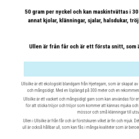
50 gram per nyckel och kan maskintvättas i 30
annat kjolar, klänningar, sjalar, halsdukar, trö
Ullen är från får och är ett första snitt, som
Ullsilke är ett ekologiskt blandgarn från Hjertegarn, som är skapat av
och mångsidigt. Med en löplängd på 300 meter och en rekommender
Ullsilke är ett vackert och mångsidigt garn som kan användas för en 
för att sticka tröjor och tröjor som kommer att kännas mjuka och v
mössor och små klänningar till utsv
Ullen i Ullsilke är från får och är förstskuren vilket är fin och mjuk
ull är också hållbar ull, som kan fås i många kvaliteter som är bero