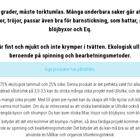
 grader, måste torktumlas. Många underbara saker går a
jor, tröjor, passar även bra för barnstickning, som hattar, 
blöjbyxor och Eq.
 är fint och mjukt och inte krymper i tvätten. Ekologisk ull
beroende på spinning och bearbetningsmetoder.
Inga produkter har påträffats.
 75% ekologisk lammull och 25% silke. Denna produkt är det perfekta valet för alla
ad nålstorlek på 3,0-3,5 kan du sticka många olika projekt med Ullsilke, och de
mängd olika projekt. Med 50 gram per nyckel kan du skapa allt från kjolar och klän
arma mot huden. Om du är intresserad av att sticka barnkläder är Ullsilke också p
ängda byxor och strumpor. Du kan även sticka filtar, tröjor och blöjbyxor, som b
. Det betyder att det inte kommer att krympa i tvätten, så dina färdiga projekt kommer
ende av spinning och bearbetningsmetoder. Det betyder att du kan må bra av att anvä
använda en hållbar och organisk tillverkningsteknik.