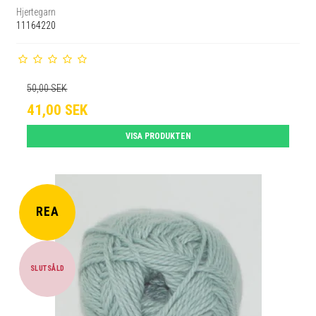
Hjertegarn
11164220
50,00 SEK
41,00 SEK
VISA PRODUKTEN
REA
SLUTSÅLD