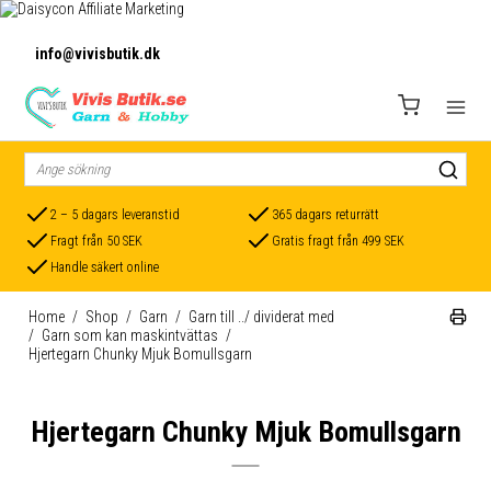
info@vivisbutik.dk
2 – 5 dagars leveranstid
365 dagars returrätt
Fragt från 50 SEK
Gratis fragt från 499 SEK
Handle säkert online
Home
/
Shop
/
Garn
/
Garn till ../ dividerat med
/
Garn som kan maskintvättas
/
Hjertegarn Chunky Mjuk Bomullsgarn
Hjertegarn Chunky Mjuk Bomullsgarn