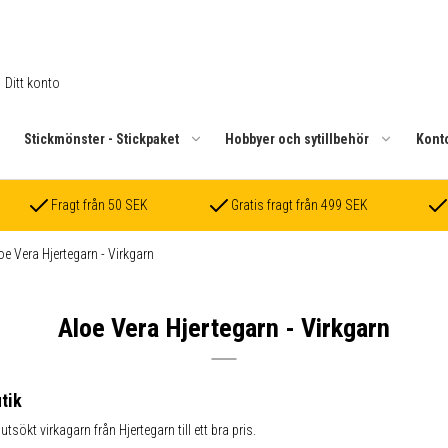
Ditt konto
.
Stickmönster - Stickpaket
Hobbyer och sytillbehör
Kont
Fragt från 50 SEK
Gratis fragt från 499 SEK
oe Vera Hjertegarn - Virkgarn
Aloe Vera Hjertegarn - Virkgarn
tik
sökt virkagarn från Hjertegarn till ett bra pris.