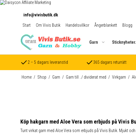
info@vivisbutik.dk
Start
Om Vivis Butik
Handelsvillkor
Ångerblankett
Blogg
Garn
Sticknyheter
2 – 5 dagars leveranstid
365 dagars returrätt
Home
/
Shop
/
Garn
/
Garn till ../ dividerat med
/
Virkgarn
/
Al
Köp hakgarn med Aloe Vera som erbjuds på Vivis Bu
Tunt virkat garn med Aloe Vera som erbjuds på Vivis Butik. Mjukt och ut