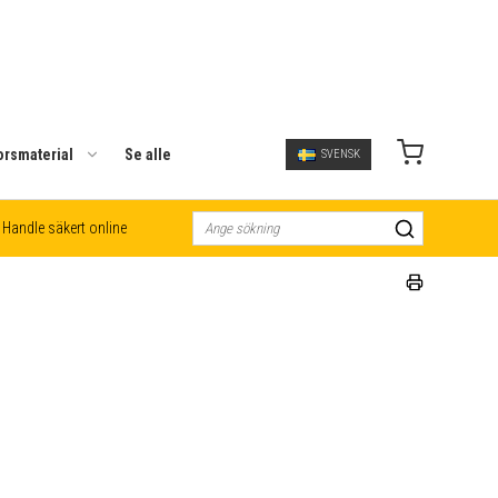
orsmaterial
Se alle
SVENSK
Handle säkert online