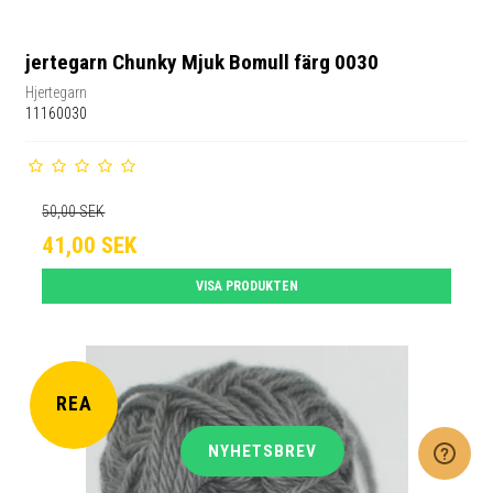
jertegarn Chunky Mjuk Bomull färg 0030
Hjertegarn
11160030
50,00 SEK
41,00 SEK
VISA PRODUKTEN
REA
NYHETSBREV