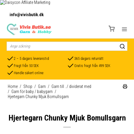
info@vivisbutik.dk
2 – 5 dagars leveranstid
365 dagars returrätt
Fragt från 50 SEK
Gratis fragt från 499 SEK
Handle säkert online
Home
/
Shop
/
Garn
/
Garn till ../ dividerat med
/
Garn för baby / babygarn
/
Hjertegarn Chunky Mjuk Bomullsgarn
Hjertegarn Chunky Mjuk Bomullsgarn