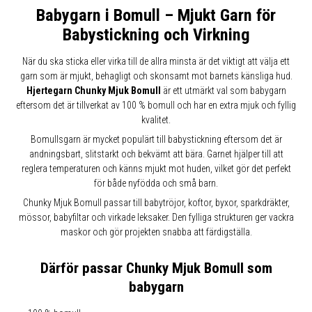
Babygarn i Bomull – Mjukt Garn för
Babystickning och Virkning
När du ska sticka eller virka till de allra minsta är det viktigt att välja ett
garn som är mjukt, behagligt och skonsamt mot barnets känsliga hud.
Hjertegarn Chunky Mjuk Bomull
är ett utmärkt val som babygarn
eftersom det är tillverkat av 100 % bomull och har en extra mjuk och fyllig
kvalitet.
Bomullsgarn är mycket populärt till babystickning eftersom det är
andningsbart, slitstarkt och bekvämt att bära. Garnet hjälper till att
reglera temperaturen och känns mjukt mot huden, vilket gör det perfekt
för både nyfödda och små barn.
Chunky Mjuk Bomull passar till babytröjor, koftor, byxor, sparkdräkter,
mössor, babyfiltar och virkade leksaker. Den fylliga strukturen ger vackra
maskor och gör projekten snabba att färdigställa.
Därför passar Chunky Mjuk Bomull som
babygarn