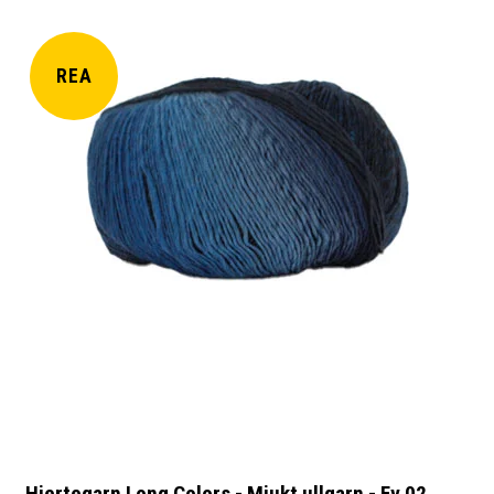
REA
Hjertegarn Long Colors - Mjukt ullgarn - Fv 02