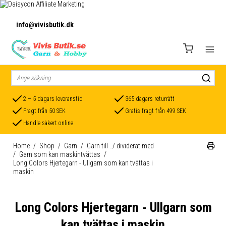
info@vivisbutik.dk
2 – 5 dagars leveranstid
365 dagars returrätt
Fragt från 50 SEK
Gratis fragt från 499 SEK
Handle säkert online
Home
/
Shop
/
Garn
/
Garn till ../ dividerat med
/
Garn som kan maskintvättas
/
Long Colors Hjertegarn - Ullgarn som kan tvättas i
maskin
Long Colors Hjertegarn - Ullgarn som
kan tvättas i maskin