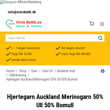
info@vivisbutik.dk
2 – 5 dagars leveranstid
365 dagars returrätt
Fragt från 50 SEK
Gratis fragt från 499 SEK
Handle säkert online
Home
/
Shop
/
Garn
/
Garn till ../ dividerat med
/
Ullblandning
/
Hjertegarn Auckland Merinogarn 50% Ull 50% Bomull
Hjertegarn Auckland Merinogarn 50%
Ull 50% Bomull