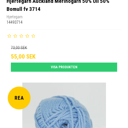
Hjertegarn Auckland Merinogarn 50% Ull 50%
Bomull fv 3714
Hjertegarn
14493714
73,00 SEK
55,00 SEK
VISA PRODUKTEN
REA