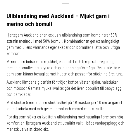
Ullblandning med Auckland – Mjukt garn i
merino och bomull
Hjertegarn Auckland är en exklusiv ullblandning som kombinerar 50%
extrafin merinoull med 50% bomull. Kombinationen ger ett mångsidigt
garn med ullens värmande egenskaper och bomullens lätta och luftiga
komfort.
Merinoullen bidrar med mjukhet, elasticitet och temperaturreglering,
medan bomullen ger styrka och god andningsförmåga. Resultatet är ett
garn som känns behagligt mot huden och passar för stickning året runt.
Auckland lämpar sig perfekt för tröjor, koftor, västar, sjalar, halsdukar
och mössor. Garnets mjuka kvalitet gör det även populärt till babyplagg
och barnkläder.
Med stickor 5 mm och en stickfasthet på 18 maskor per 10 cm är garnet
lätt att arbeta med och ger ett jämnt och vackert maskresultat.
För dig som söker en kvalitativ ullblandning med naturliga fibrer och hög
komfort är Hjertegarn Auckland ett utmärkt val till både vardagsplagg och
mer exklusiva stickprojekt.