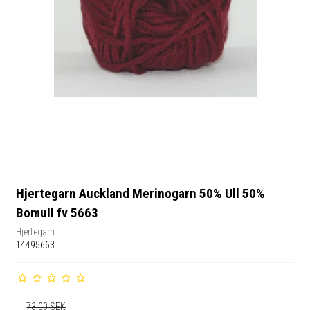
Hjertegarn Auckland Merinogarn 50% Ull 50%
Bomull fv 5663
Hjertegarn
14495663
73,00 SEK