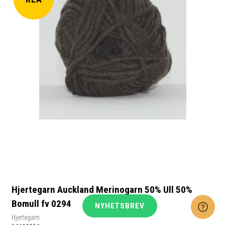
Hjertegarn Auckland Merinogarn 50% Ull 50%
Bomull fv 0294
NYHETSBREV
Hjertegarn