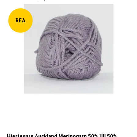
REA
Hjertegarn Auckland Merinogarn 50% Ull 50%