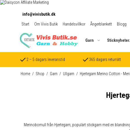
info@vivisbutik.dk
Start
Om Vivis Butik
Handelsvillkor
Ångerblankett
Blogg
Garn
Sticknyheter
2 – 5 dagars leveranstid
365 dagars returrätt
Home
/
Shop
/
Garn
/
Ullgarn
/
Hjertegarn Merino Cotton - Mer
Hjerteg
Merinobomull från Hjertegarn, populärt stickgarn med en blandning