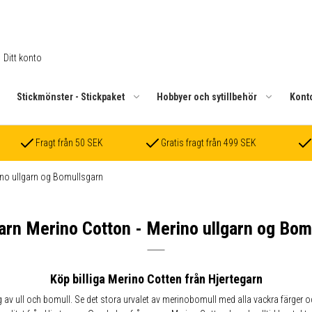
Ditt konto
.
Stickmönster - Stickpaket
Hobbyer och sytillbehör
Kont
Fragt från 50 SEK
Gratis fragt från 499 SEK
ino ullgarn og Bomullsgarn
arn Merino Cotton - Merino ullgarn og Bom
Köp billiga Merino Cotten från Hjertegarn
 av ull och bomull. Se det stora urvalet av merinobomull med alla vackra färger o