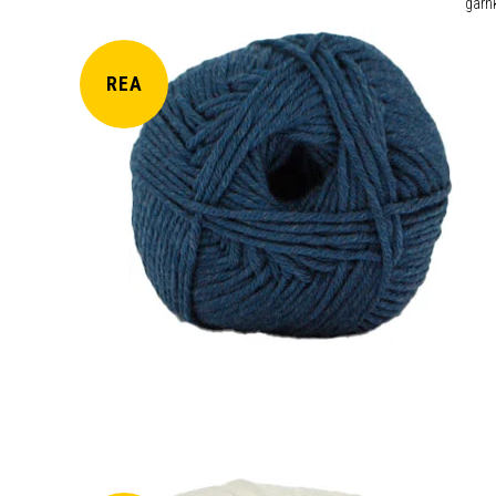
garnk
REA