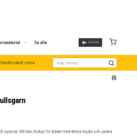
orsmaterial
Se alle
SVENSK
Handle säkert online
ullsgarn
ch nyanser. Allt kan stickas för kläder med denna mjuka och vackra