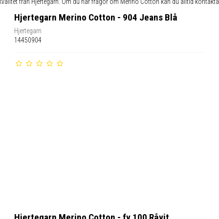
valitet från Hjertegarn. Om du har frågor om Merino Cotton kan du alltid kontakt
Hjertegarn Merino Cotton - 904 Jeans Blå
Hjertegarn
14450904
Hjertegarn Merino Cotton - fv 100 Råvit