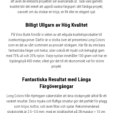
att även de enklaste projekten ser avancerade ut. Tack vare garnets
kvalitet blir det enkelt att uppnå vackra färgspel i ditt färdiga projekt,
oavsett om du stickar en tröja, en filt eller en elegant sjal.
Billigt Ullgarn av Hög Kvalitet
På Vivis Butik förstår vi vikten av att erbjuda kvalitetsprodukter till
överkomliga priser. Därför är vi stolta över att presentera Long Colors
som en del av vårt sortiment av prisvärt stickgarn. Här får du inte bara
fantastiska färger och textur, utan också ett mjukt och behagligt garn
med 75% ull och 25% nylon. Varje nystan innehåller 100 gram och har en
löplängd på 400 meter, vilket gör det till ett ekonomiskt val för större
projekt.
Fantastiska Resultat med Långa
Färgövergångar
Long Colors från Hjertegarn säkerställer att dina stickprojekt alltid får ett
vackert resultat. Dess mjuka och fluffiga struktur gör det perfekt för plagg
som tröjor, koftor, och även filtar och sjalar. Rekommenderad
stickstorlek är 2,5–3,0 mm, med en stickfasthet på 28 maskor = 10 cm,