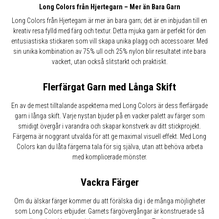
Long Colors från Hjertegarn – Mer än Bara Garn
Long Colors från Hjertegarn är mer än bara garn; det är en inbjudan till en
kreativ resa fylld med färg och textur. Detta mjuka garn är perfekt för den
entusiastiska stickaren som vill skapa unika plagg och accessoarer. Med
sin unika kombination av 75% ull och 25% nylon blir resultatet inte bara
vackert, utan också slitstarkt och praktiskt.
Flerfärgat Garn med Långa Skift
En av de mest tilltalande aspekterna med Long Colors är dess flerfärgade
garn i långa skift. Varje nystan bjuder på en vacker palett av färger som
smidigt övergår i varandra och skapar konstverk av ditt stickprojekt.
Färgerna är noggrant utvalda för att ge maximal visuell effekt. Med Long
Colors kan du låta färgerna tala för sig själva, utan att behöva arbeta
med komplicerade mönster.
Vackra Färger
Om du älskar färger kommer du att förälska dig i de många möjligheter
som Long Colors erbjuder. Garnets färgövergångar är konstruerade så