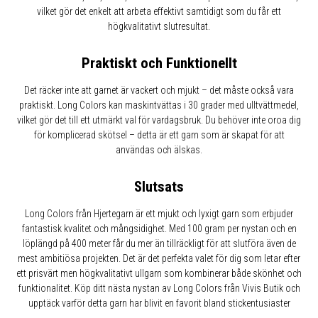
vilket gör det enkelt att arbeta effektivt samtidigt som du får ett
högkvalitativt slutresultat.
Praktiskt och Funktionellt
Det räcker inte att garnet är vackert och mjukt – det måste också vara
praktiskt. Long Colors kan maskintvättas i 30 grader med ulltvättmedel,
vilket gör det till ett utmärkt val för vardagsbruk. Du behöver inte oroa dig
för komplicerad skötsel – detta är ett garn som är skapat för att
användas och älskas.
Slutsats
Long Colors från Hjertegarn är ett mjukt och lyxigt garn som erbjuder
fantastisk kvalitet och mångsidighet. Med 100 gram per nystan och en
löplängd på 400 meter får du mer än tillräckligt för att slutföra även de
mest ambitiösa projekten. Det är det perfekta valet för dig som letar efter
ett prisvärt men högkvalitativt ullgarn som kombinerar både skönhet och
funktionalitet. Köp ditt nästa nystan av Long Colors från Vivis Butik och
upptäck varför detta garn har blivit en favorit bland stickentusiaster