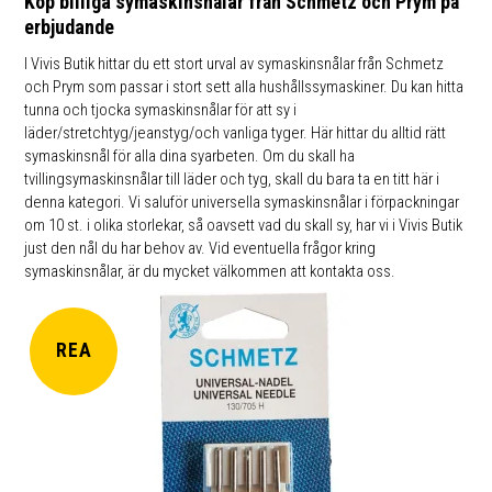
Köp billiga symaskinsnålar från Schmetz och Prym på
erbjudande
I Vivis Butik hittar du ett stort urval av symaskinsnålar från Schmetz
och Prym som passar i stort sett alla hushållssymaskiner. Du kan hitta
tunna och tjocka symaskinsnålar för att sy i
läder/stretchtyg/jeanstyg/och vanliga tyger. Här hittar du alltid rätt
symaskinsnål för alla dina syarbeten. Om du skall ha
tvillingsymaskinsnålar till läder och tyg, skall du bara ta en titt här i
denna kategori. Vi saluför universella symaskinsnålar i förpackningar
om 10 st. i olika storlekar, så oavsett vad du skall sy, har vi i Vivis Butik
just den nål du har behov av. Vid eventuella frågor kring
symaskinsnålar, är du mycket välkommen att kontakta oss.
REA