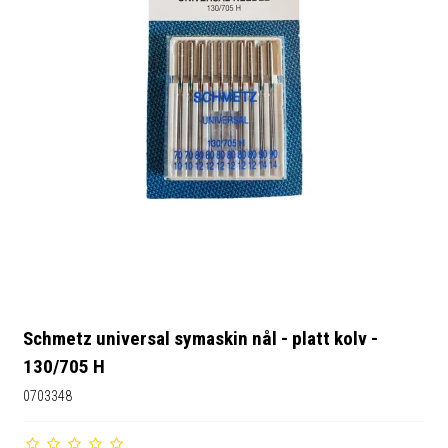
Schmetz universal symaskin nål - platt kolv -
130/705 H
0703348