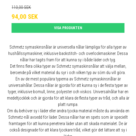
110,00 SEK
94,00 SEK
VISA PRODUKTEN
Schmetz symaskinsnålar är universella nålar lämpliga för alla typer av
hushållssymaskiner, inklusive backstitch- och overlockmaskiner. Dessa
nålar har tagits fram för att kunna sy i både läder och tyg.
Det finns flera olika typer av Schmetz symaskinsnålar att välja mellan,
beroende på vilket material du syr i och vilken typ av söm du vill göra.
En av de mest populära typerna av Schmetz symaskinsnålar är
universalnålar. Dessa nålar är gjorda för att kunna sy i de flesta typer av
tyger, inklusive bomull, linne, polyester och viskos. Universalnålar har en
medeltjocklek och är gjorda för att klara de flesta typer av tråd, och alla är
platt rumpa.
Om du behöver sy i läder eller andra tjocka material måste du använda en
Schmetz-nål avsedd för läder. Dessa nålar har en spets som är speciellt
framtagen för att kunna penetrera läder utan att skada materialet. De är
också designade för att klara tjockare tråd, vilket gör det lättare att sy i