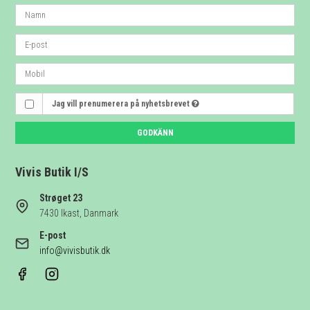
Jag vill prenumerera på nyhetsbrevet
GODKÄNN
Vivis Butik I/S
Strøget 23
7430 Ikast, Danmark
E-post
info@vivisbutik.dk