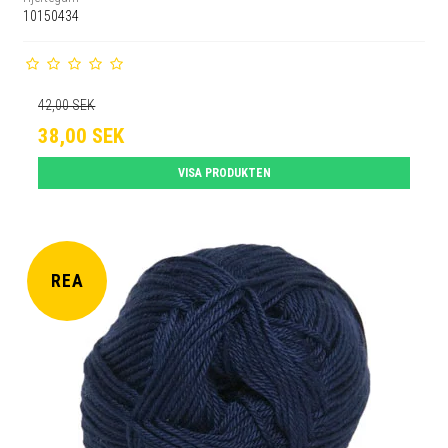
10150434
42,00 SEK
38,00 SEK
VISA PRODUKTEN
REA