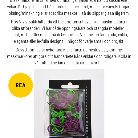
Maskmarkörer är små men oumbärliga hjälpmedel när du stickar eller
virkar. De hjälper dig att hålla ordning i mönstret, markerar varvets början,
ökning/minskning eller specifika maskor – så du slipper gissa dig frem.
Hos Vivis Butik hittar du ett brett sortiment av billiga maskmarkörer i
olika utföranden. Vi har både öppningsbara och stängda modeller, i
plast, metall eller med små dekorationer. Välj mellan färgglada, enkla,
eleganta eller lekfulla designs – något för varje smak och projekt.
Oavsett om du är nybörjare eller erfaren garnentusiast, kommer
maskmarkörer att göra ditt handarbete både enklare och roligare. Kolla in
vårt utbud nedan och hitta dina favoriter!
REA