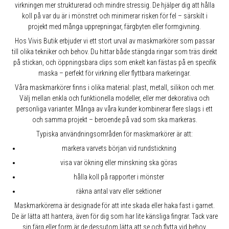
virkningen mer strukturerad och mindre stressig. De hjälper dig att hålla
koll på var du är i mönstret och minimerar risken för fel – särskilt i
projekt med många upprepningar, färgbyten eller formgivning.
Hos Vivis Butik erbjuder vi ett stort urval av maskmarkörer som passar
till olika tekniker och behov. Du hittar både stängda ringar som träs direkt
på stickan, och öppningsbara clips som enkelt kan fästas på en specifik
maska – perfekt för virkning eller flyttbara markeringar.
Våra maskmarkörer finns i olika material: plast, metall, silikon och mer.
Välj mellan enkla och funktionella modeller, eller mer dekorativa och
personliga varianter. Många av våra kunder kombinerar flere slags i ett
och samma projekt – beroende på vad som ska markeras.
Typiska användningsområden för maskmarkörer är att:
markera varvets början vid rundstickning
visa var ökning eller minskning ska göras
hålla koll på rapporter i mönster
räkna antal varv eller sektioner
Maskmarkörerna är designade för att inte skada eller haka fast i garnet.
De är lätta att hantera, även för dig som har lite känsliga fingrar. Tack vare
sin färg eller form är de dessutom lätta att se och flytta vid behov.