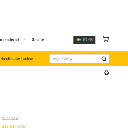
orsmaterial
Se alle
SVENSK
Handle säkert online
94,00 SEK
89,00 SEK