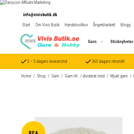
info@vivisbutik.dk
Start
Om Vivis Butik
Handelsvillkor
Ångerblankett
Blogg
Garn
Sticknyheter
2 – 5 dagars leveranstid
365 dagars returrätt
Home
/
Shop
/
Garn
/
Garn till ../ dividerat med
/
Mjukt garn
/
REA