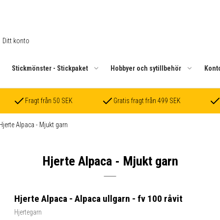
Ditt konto
.
Stickmönster - Stickpaket
Hobbyer och sytillbehör
Kont
Fragt från 50 SEK
Gratis fragt från 499 SEK
Hjerte Alpaca - Mjukt garn
Hjerte Alpaca - Mjukt garn
Hjerte Alpaca - Alpaca ullgarn - fv 100 råvit
Hjertegarn