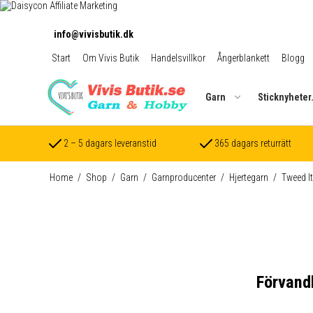
info@vivisbutik.dk
Start
Om Vivis Butik
Handelsvillkor
Ångerblankett
Blogg
Garn
Sticknyheter
2 – 5 dagars leveranstid
365 dagars returrätt
Home
/
Shop
/
Garn
/
Garnproducenter
/
Hjertegarn
/
Tweed It
Förvandl