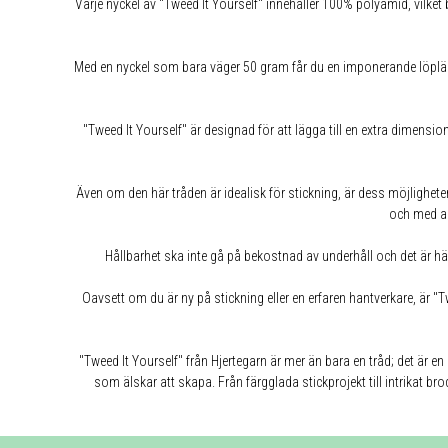
Varje nyckel av "Tweed It Yourself" innehåller 100% polyamid, vilket 
Med en nyckel som bara väger 50 gram får du en imponerande löplängd
"Tweed It Yourself" är designad för att lägga till en extra dimension 
Även om den här tråden är idealisk för stickning, är dess möjligheter
och med an
Hållbarhet ska inte gå på bekostnad av underhåll och det är här "
Oavsett om du är ny på stickning eller en erfaren hantverkare, är "T
"Tweed It Yourself" från Hjertegarn är mer än bara en tråd; det är e
som älskar att skapa. Från färgglada stickprojekt till intrikat bro