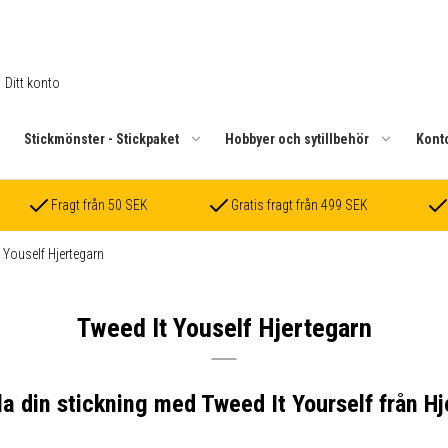
Ditt konto
.
Stickmönster - Stickpaket
Hobbyer och sytillbehör
Kont
Fragt från 50 SEK
Gratis fragt från 499 SEK
 Youself Hjertegarn
Tweed It Youself Hjertegarn
a din stickning med Tweed It Yourself från H