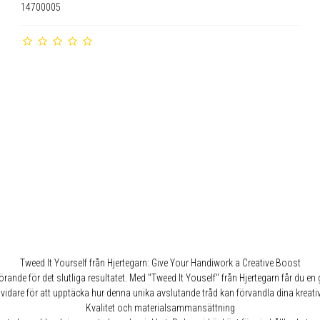
14700005
Tweed It Yourself från Hjertegarn: Give Your Handiwork a Creative Boost
örande för det slutliga resultatet. Med "Tweed It Youself" från Hjertegarn får du e
vidare för att upptäcka hur denna unika avslutande tråd kan förvandla dina kreativ
Kvalitet och materialsammansättning