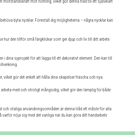
 motståndskraft mot nötning, vilket gör denna tråd till ett självklart
behöva byta nycklar. Föreställ dig möjligheterna – några nycklar kan
 hur den tillför små färgklickar som ger djup och liv till ditt arbete.
dina syprojekt för att lägga till ett dekorativt element. Den kan till
llverkning.
r, vilket gör det enkelt att hålla dina skapelser fräscha och nya.
tt arbeta med och otroligt mångsidig, vilket gör den lämplig för både
längd och otaliga användningsområden är denna tråd ett måste för alla
. Så varför nöja sig med det vanliga när du kan göra ditt handarbete