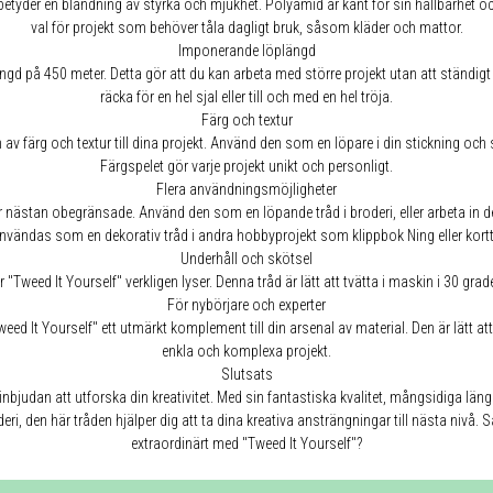
betyder en blandning av styrka och mjukhet. Polyamid är känt för sin hållbarhet och
val för projekt som behöver tåla dagligt bruk, såsom kläder och mattor.
Imponerande löplängd
 på 450 meter. Detta gör att du kan arbeta med större projekt utan att ständigt 
räcka för en hel sjal eller till och med en hel tröja.
Färg och textur
av färg och textur till dina projekt. Använd den som en löpare i din stickning och se
Färgspelet gör varje projekt unikt och personligt.
Flera användningsmöjligheter
 nästan obegränsade. Använd den som en löpande tråd i broderi, eller arbeta in den i 
vändas som en dekorativ tråd i andra hobbyprojekt som klippbok Ning eller kortti
Underhåll och skötsel
Tweed It Yourself" verkligen lyser. Denna tråd är lätt att tvätta i maskin i 30 grade
För nybörjare och experter
weed It Yourself" ett utmärkt komplement till din arsenal av material. Den är lätt a
enkla och komplexa projekt.
Slutsats
n inbjudan att utforska din kreativitet. Med sin fantastiska kvalitet, mångsidiga 
deri, den här tråden hjälper dig att ta dina kreativa ansträngningar till nästa nivå
extraordinärt med "Tweed It Yourself"?