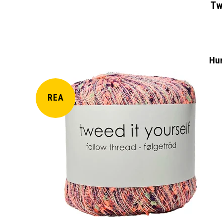
Tw
Hur
REA