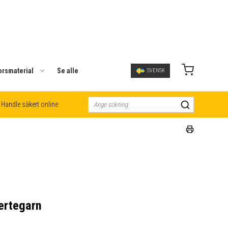
orsmaterial
Se alle
SVENSK
Handle säkert online
jertegarn