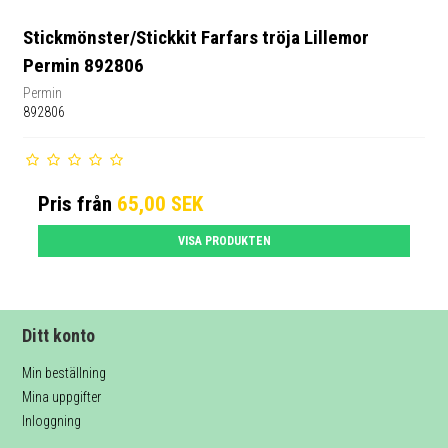
Stickmönster/Stickkit Farfars tröja Lillemor
Permin 892806
Permin
892806
Pris från
65,00 SEK
VISA PRODUKTEN
Ditt konto
Min beställning
Mina uppgifter
Inloggning