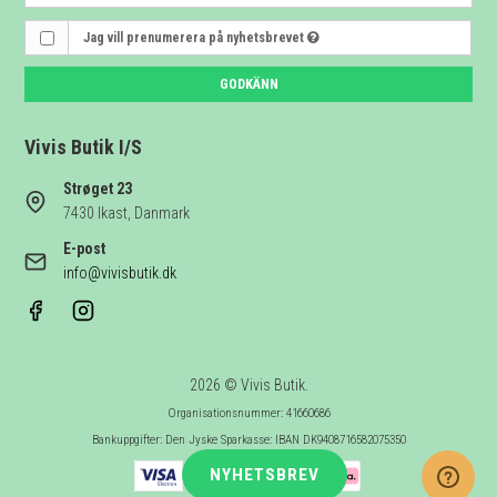
Jag vill prenumerera på nyhetsbrevet
GODKÄNN
Vivis Butik I/S
Strøget 23
7430 Ikast, Danmark
E-post
info@vivisbutik.dk
2026 © Vivis Butik.
Organisationsnummer: 41660686
Bankuppgifter: Den Jyske Sparkasse: IBAN DK9408716582075350
NYHETSBREV