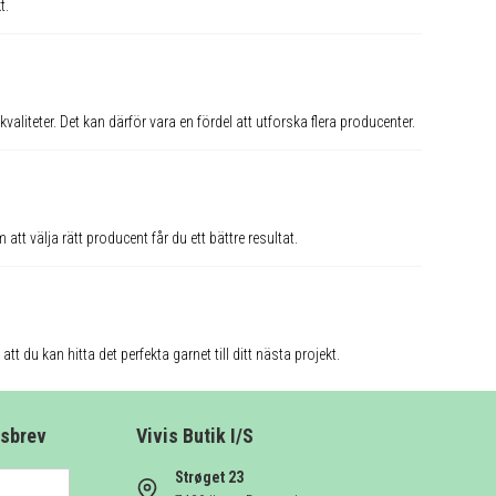
t.
liteter. Det kan därför vara en fördel att utforska flera producenter.
att välja rätt producent får du ett bättre resultat.
tt du kan hitta det perfekta garnet till ditt nästa projekt.
tsbrev
Vivis Butik I/S
Strøget 23