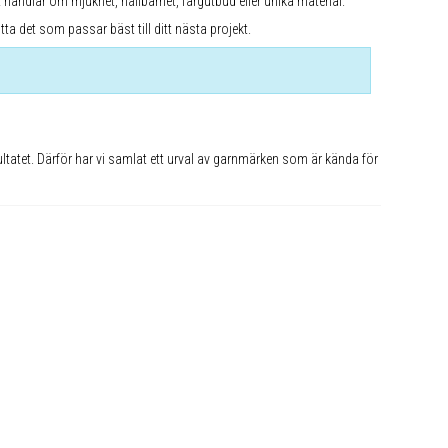
 handlar om mjukhet, hållbarhet, färgutbud eller unika material.
ta det som passar bäst till ditt nästa projekt.
sultatet. Därför har vi samlat ett urval av garnmärken som är kända för