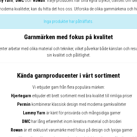
y Yarn
,
DMC
och
Rowan
. Varje producent har sina egna styrkor, oavsett om det
 moderna kvaliteter, kan du hitta det hos oss. Utforska de olika garnmärkena och hit
Inga produkter har påträffats.
Garnmärken med fokus på kvalitet
enter arbetar med olika material och tekniker, vilket påverkar både känslan och re
sin kvalitet och pålitlighet.
Kända garnproducenter i vårt sortiment
Vi erbjuder garn från flera populära märken:
Hjertegarn
erbjuder ett brett sortiment med bra kvalitet till rimliga priser
Permin
kombinerar klassisk design med moderna garnkvaliteter
Lammy Yarn
är känt för prisvärda och mångsidiga garner
DMC
har lång erfarenhet inom kreativa material och broderi
Rowan
är ett exklusivt varumärke med fokus på design och lyxiga garner