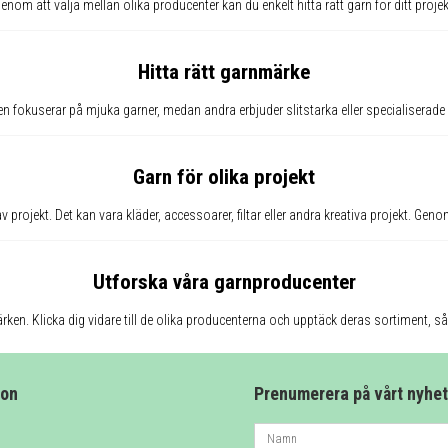
enom att välja mellan olika producenter kan du enkelt hitta rätt garn för ditt projek
Hitta rätt garnmärke
fokuserar på mjuka garner, medan andra erbjuder slitstarka eller specialiserade kva
Garn för olika projekt
rojekt. Det kan vara kläder, accessoarer, filtar eller andra kreativa projekt. Genom 
Utforska våra garnproducenter
ärken. Klicka dig vidare till de olika producenterna och upptäck deras sortiment, så a
ion
Prenumerera på vårt nyhe