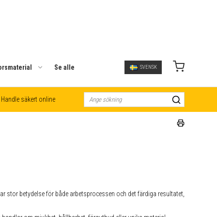
orsmaterial
Se alle
SVENSK
Handle säkert online
r stor betydelse för både arbetsprocessen och det färdiga resultatet,