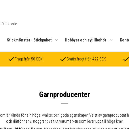
Ditt konto
.
Stickmönster - Stickpaket
Hobbyer och sytillbehör
Kont
Fragt från 50 SEK
Gratis fragt från 499 SEK
Garnproducenter
som är kända för sin höga kvalitet och goda egenskaper. Valet av garnproducent ha
och därför har vi noggrant valt ut varumärken som lever upp till höga krav.