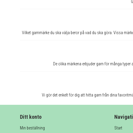
G
Vilket garnmärke du ska välja beror på vad du ska göra. Vissa märken 
De olika märkena erbjuder garn för många typer av p
Vi gör det enkelt för dig att hitta garn från dina favoritm
Ditt konto
Navigat
Min beställning
Start