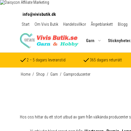
info@vivisbutik.dk
Start
Om Vivis Butik
Handelsvillkor
Ångerblankett
Blogg
Garn
Sticknyheter
2 – 5 dagars leveranstid
365 dagars returrätt
Home
/
Shop
/
Garn
/
Garnproducenter
Hos oss hittar du ett stort utbud av garn från välkända producenter 