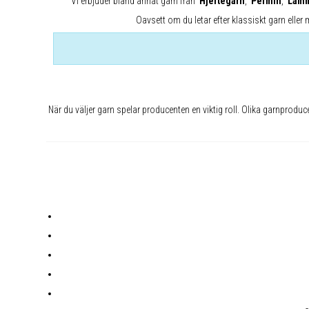
Vi erbjuder bland annat garn från
Hjertegarn
,
Permin
,
Lamm
Oavsett om du letar efter klassiskt garn eller
När du väljer garn spelar producenten en viktig roll. Olika garnproduc