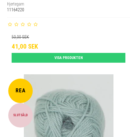
Hjertegarn
11164220
50,00 SEK
41,00 SEK
VISA PRODUKTEN
REA
SLUTSÅLD