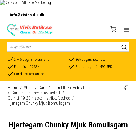
info@vivisbutik.dk
2 – 5 dagars leveranstid
365 dagars returrätt
Fragt från 50 SEK
Gratis fragt från 499 SEK
Handle säkert online
Home
/
Shop
/
Garn
/
Garn till ../ dividerat med
/
Garn indelat med stickfasthet
/
Garn til 19-20 masker i strikkefasthed
/
Hjertegarn Chunky Mjuk Bomullsgarn
Hjertegarn Chunky Mjuk Bomullsgarn