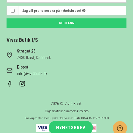
Jag vill prenumerera på nyhetsbrevet
GODKÄNN
Vivis Butik I/S
Strøget 23
7430 Ikast, Danmark
E-post
info@vivisbutik.dk
2026 © Vivis Butik.
Organisationsnummer: 41660686
Bankuppgifter: Den Jyske Sparkasse: IBAN DK9408716582075350
NYHETSBREV