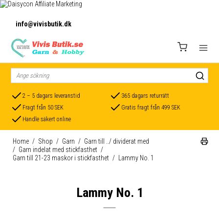
info@vivisbutik.dk
2 – 5 dagars leveranstid
365 dagars returrätt
Fragt från 50 SEK
Gratis fragt från 499 SEK
Handle säkert online
Home
/
Shop
/
Garn
/
Garn till ../ dividerat med
/
Garn indelat med stickfasthet
/
Garn till 21-23 maskor i stickfasthet
/
Lammy No. 1
Lammy No. 1