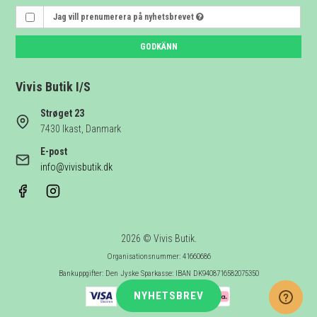
Jag vill prenumerera på nyhetsbrevet
GODKÄNN
Vivis Butik I/S
Strøget 23
7430 Ikast, Danmark
E-post
info@vivisbutik.dk
2026 © Vivis Butik.
Organisationsnummer: 41660686
Bankuppgifter: Den Jyske Sparkasse: IBAN DK9408716582075350
NYHETSBREV