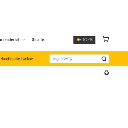
orsmaterial
Se alle
SVENSK
Handle säkert online