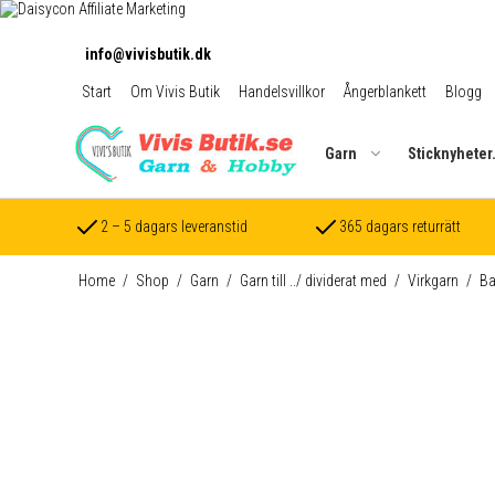
info@vivisbutik.dk
Start
Om Vivis Butik
Handelsvillkor
Ångerblankett
Blogg
Garn
Sticknyheter
2 – 5 dagars leveranstid
365 dagars returrätt
Home
/
Shop
/
Garn
/
Garn till ../ dividerat med
/
Virkgarn
/
Ba