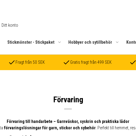
Ditt konto
.
Stickmönster - Stickpaket
Hobbyer och sytillbehör
Kont
Fragt från 50 SEK
Gratis fragt från 499 SEK
Förvaring
Förvaring till handarbete – Garnväskor, syskrin och praktiska lådor
rta
förvaringslösningar för garn, stickor och sybehör
. Perfekt till hemmet, r