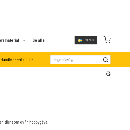
orsmaterial
Se alle
SVENSK
Handle säkert online
esan eller som en fin hobbygåva.