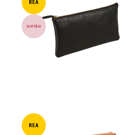
REA
SLUTSÅLD
REA