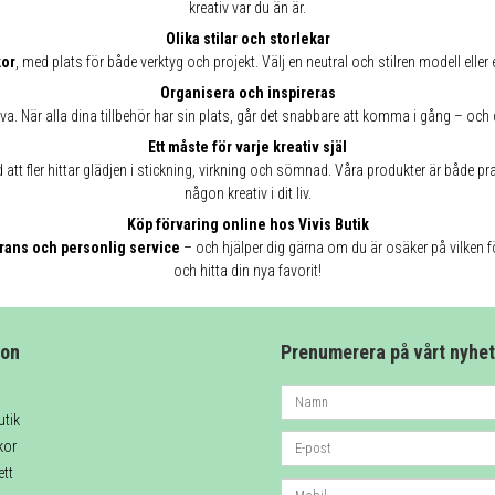
kreativ var du än är.
Olika stilar och storlekar
kor
, med plats för både verktyg och projekt. Välj en neutral och stilren modell elle
Organisera och inspireras
iva. När alla dina tillbehör har sin plats, går det snabbare att komma i gång – och
Ett måste för varje kreativ själ
d att fler hittar glädjen i stickning, virkning och sömnad. Våra produkter är både 
någon kreativ i dit liv.
Köp förvaring online hos Vivis Butik
rans och personlig service
– och hjälper dig gärna om du är osäker på vilken 
och hitta din nya favorit!
ion
Prenumerera på vårt nyhe
utik
kor
ett