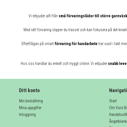
Vi erbjuder allt från
små förvaringslådor till större garnväs
Med rätt förvaring slipper du trassel och kan fokusera på det kreat
Efterfrågan på smart
förvaring för handarbete
har vuxit i takt me
Hos oss handlar du enkelt och tryggt online. Vi erbjuder
snabb leve
Ditt konto
Navigat
Min beställning
Start
Mina uppgifter
Om Vivis B
Inloggning
Handelsvill
Ångerblank