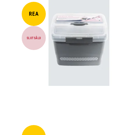
REA
SLUTSÅLD