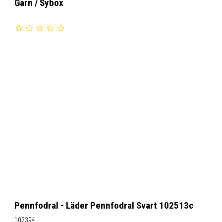
Garn / Sybox
Pennfodral - Läder Pennfodral Svart 102513c
102394