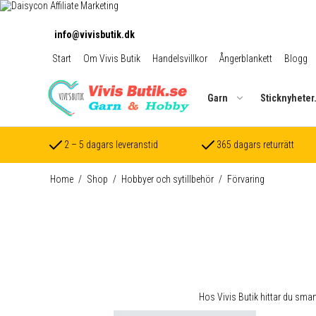
info@vivisbutik.dk
Start
Om Vivis Butik
Handelsvillkor
Ångerblankett
Blogg
Garn
Sticknyheter
2 – 5 dagars leveranstid
365 dagars returrätt
Home
/
Shop
/
Hobbyer och sytillbehör
/
Förvaring
Hos Vivis Butik hittar du sma