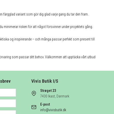
r en färgglad variant som gör dig glad varje gang du tar den fram.
 du minimerar risken för att något försvinner under projektets gång.
praktiska og inspirerande – och många passar perfekt som present till
förvaring som passar ditt behov. Välkommen att upptäcka vårt utbud
tsbrev
Vivis Butik I/S
Strøget 23
7430 Ikast, Danmark
E-post
info@vivisbutik.dk