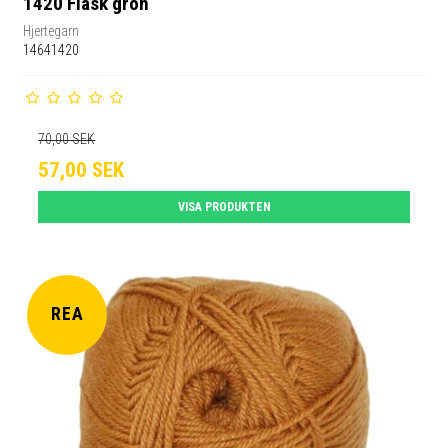
1420 Flask grön
Hjertegarn
14641420
70,00 SEK
57,00 SEK
VISA PRODUKTEN
REA