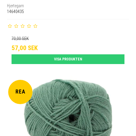
Hjertegarn
14640435
70,00 SEK
57,00 SEK
VISA PRODUKTEN
REA