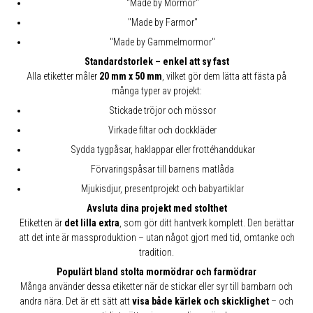
"Made by Mormor"
"Made by Farmor"
"Made by Gammelmormor"
Standardstorlek – enkel att sy fast
Alla etiketter måler
20 mm x 50 mm
, vilket gör dem lätta att fästa på
många typer av projekt:
Stickade tröjor och mössor
Virkade filtar och dockkläder
Sydda tygpåsar, haklappar eller frottéhanddukar
Förvaringspåsar till barnens matlåda
Mjukisdjur, presentprojekt och babyartiklar
Avsluta dina projekt med stolthet
Etiketten är
det lilla extra
, som gör ditt hantverk komplett. Den berättar
att det inte är massproduktion – utan något gjort med tid, omtanke och
tradition.
Populärt bland stolta mormödrar och farmödrar
Många använder dessa etiketter när de stickar eller syr till barnbarn och
andra nära. Det är ett sätt att
visa både kärlek och skicklighet
– och