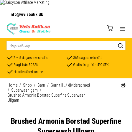
info@vivisbutik.dk
2 – 5 dagars leveranstid
365 dagars returrätt
Fragt från 50 SEK
Gratis fragt från 499 SEK
Handle säkert online
Home
/
Shop
/
Garn
/
Garn till ../ dividerat med
/
Superwash garn
/
Brushed Armonia Borstad Superfine Superwash
Ullgarn
Brushed Armonia Borstad Superfine
Superwash Ullgarn