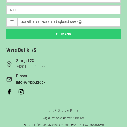
Jag vill prenumerera på nyhetsbrevet
GODKÄNN
Vivis Butik I/S
Strøget 23
7430 Ikast, Danmark
E-post
info@vivisbutik.dk
2026 © Vivis Butik.
Organisationsnummer: 41660686
Bankuppgifter: Den Jyske Sparkasse: IBAN DK9408716582075350