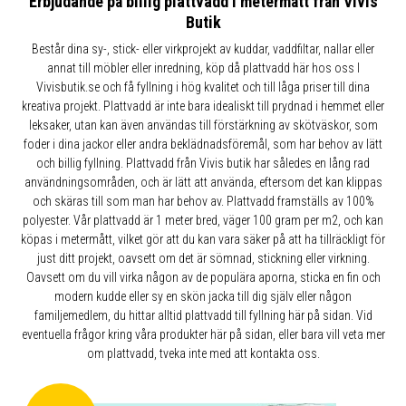
Erbjudande på billig plattvadd i metermått från Vivis
Butik
Består dina sy-, stick- eller virkprojekt av kuddar, vaddfiltar, nallar eller
annat till möbler eller inredning, köp då plattvadd här hos oss I
Vivisbutik.se och få fyllning i hög kvalitet och till låga priser till dina
kreativa projekt. Plattvadd är inte bara idealiskt till prydnad i hemmet eller
leksaker, utan kan även användas till förstärkning av skötväskor, som
foder i dina jackor eller andra beklädnadsföremål, som har behov av lätt
och billig fyllning. Plattvadd från Vivis butik har således en lång rad
användningsområden, och är lätt att använda, eftersom det kan klippas
och skäras till som man har behov av. Plattvadd framställs av 100%
polyester. Vår plattvadd är 1 meter bred, väger 100 gram per m2, och kan
köpas i metermått, vilket gör att du kan vara säker på att ha tillräckligt för
just ditt projekt, oavsett om det är sömnad, stickning eller virkning.
Oavsett om du vill virka någon av de populära aporna, sticka en fin och
modern kudde eller sy en skön jacka till dig själv eller någon
familjemedlem, du hittar alltid plattvadd till fyllning här på sidan. Vid
eventuella frågor kring våra produkter här på sidan, eller bara vill veta mer
om plattvadd, tveka inte med att kontakta oss.