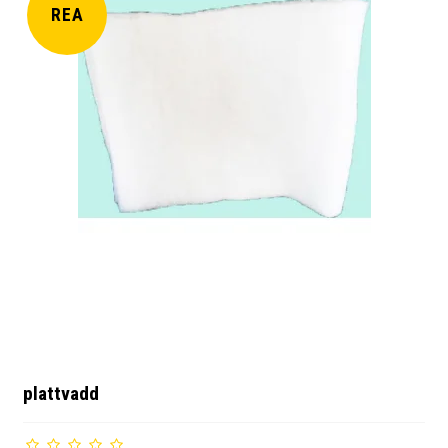
REA
plattvadd