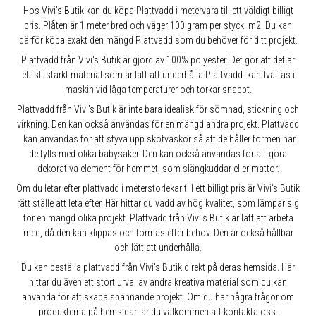
Hos Vivi's Butik kan du köpa Plattvadd i metervara till ett väldigt billigt
pris. Plåten är 1 meter bred och väger 100 gram per styck. m2. Du kan
därför köpa exakt den mängd Plattvadd som du behöver för ditt projekt.
Plattvadd från Vivi's Butik är gjord av 100% polyester. Det gör att det är
ett slitstarkt material som är lätt att underhålla.Plattvadd kan tvättas i
maskin vid låga temperaturer och torkar snabbt.
Plattvadd från Vivi's Butik är inte bara idealisk för sömnad, stickning och
virkning. Den kan också användas för en mängd andra projekt. Plattvadd
kan användas för att styva upp skötväskor så att de håller formen när
de fylls med olika babysaker. Den kan också användas för att göra
dekorativa element för hemmet, som slängkuddar eller mattor.
Om du letar efter plattvadd i meterstorlekar till ett billigt pris är Vivi's Butik
rätt ställe att leta efter. Här hittar du vadd av hög kvalitet, som lämpar sig
för en mängd olika projekt. Plattvadd från Vivi's Butik är lätt att arbeta
med, då den kan klippas och formas efter behov. Den är också hållbar
och lätt att underhålla.
Du kan beställa plattvadd från Vivi's Butik direkt på deras hemsida. Här
hittar du även ett stort urval av andra kreativa material som du kan
använda för att skapa spännande projekt. Om du har några frågor om
produkterna på hemsidan är du välkommen att kontakta oss.